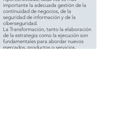
importante la adecuada gestión de la
continuidad de negocios, de la
seguridad de información y de la
ciberseguridad.
La Transformación, tanto la elaboración
de la estrategia como la ejecución son
fundamentales para abordar nuevos
mercados, productos o servicios,
además de mejorar los ingresos y
reducir los costos en el negocio
tradicional. Tenemos la experiencia y
capacidades para colaborar en la
exitosa ejecución de la estrategia de
transformación.
Ciberseguridad: Donde la mayoría ve
crisis, los ciberdelincuentes ven
oportunidades durante una pandemia
como la que estamos viviendo.
Ayudamos en la detección y control de
vulnerabilidades, además de la
preparación del Plan de Respuesta antes
Incidentes